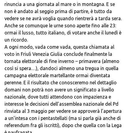
rinuncia a una giornata al mare o in montagna. E se
non è andato al seggio prima di partire, è tutto da
vedere se ne avrà voglia quando rientrerà a tarda sera.
Anche se comunque le urne sono aperte fino alle 23:
ormai il lusso, tutto italiano, di votare anche il lunedì è
un ricordo.
A ogni modo, vada come vada, questa chiamata al
voto in Friuli Venezia Giulia conclude finalmente la
tornata elettorale di fine inverno – primavera (almeno
così si spera…), dandoci almeno una tregua in quella
campagna elettorale martellante ormai diventata
perenne. E il risultato che conosceremo nel dettaglio
domani non potrà non avere un significato a livello
nazionale, dove tutti attendono con impazienza e
interesse le decisioni dell’assemblea nazionale del Pd
rinviata al 3 maggio per vedere se approverà l’apertura
a un’intesa con i pentastellati (ma si parla già anche di
referendum fra gli iscritti), dopo che quella con la Lega
è naufragata.