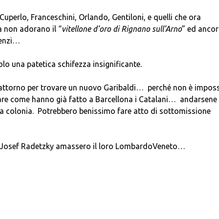
 Cuperlo, Franceschini, Orlando, Gentiloni, e quelli che ora
 non adorano il “
vitellone d’oro di Rignano sull’Arno
” ed anco
Renzi…
olo una patetica schifezza insignificante.
i attorno per trovare un nuovo Garibaldi… perché non è imposs
are come hanno già fatto a Barcellona i Catalani… andarsene 
o a colonia. Potrebbero benissimo fare atto di sottomissione
 Josef Radetzky amassero il loro LombardoVeneto…