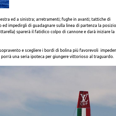
 destra ed a sinistra; arretramenti; fughe in avanti; tattiche di
 ed impedirgli di guadagnare sulla linea di partenza la posizi
ttarella) sparerà il fatidico colpo di cannone e darà iniziare la
a sopravento e scegliere i bordi di bolina più favorevoli imped
 porrà una seria ipoteca per giungere vittorioso al traguardo.