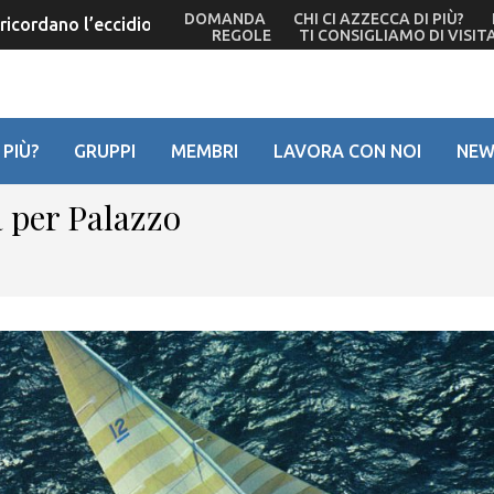
DOMANDA
CHI CI AZZECCA DI PIÙ?
icordano l’eccidio del ’44 – Ma De Bortoli non c’è più
REGOLE
TI CONSIGLIAMO DI VISIT
 PIÙ?
GRUPPI
MEMBRI
LAVORA CON NOI
NEW
a per Palazzo