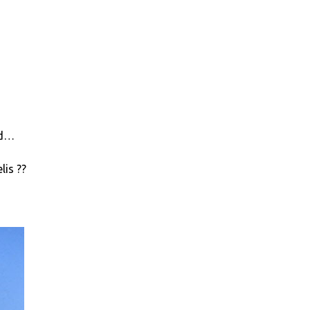
rd…
lis ??