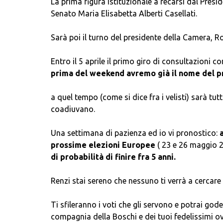
La prima figura istituzionale a recarsi dal Presi
Senato Maria Elisabetta Alberti Casellati.
Sarà poi il turno del presidente della Camera, Rob
Entro il 5 aprile il primo giro di consultazioni con
prima del weekend
avremo già il nome del 
a quel tempo (come si dice fra i velisti) sarà tut
coadiuvano.
Una settimana di pazienza ed io vi pronostico:
prossime elezioni Europee
(
23 e 26 maggio 
di probabilità di finire fra 5 anni.
Renzi stai sereno che nessuno ti verrà a cercare
Ti sfileranno i voti che gli servono e potrai gode
compagnia della Boschi e dei tuoi fedelissimi ovv