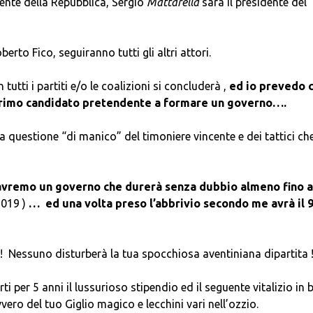
dente della Repubblica, Sergio
Mattarella
sarà il presidente del
erto Fico, seguiranno tutti gli altri attori.
 tutti i partiti e/o le coalizioni si concluderà ,
ed io prevedo 
primo candidato pretendente a formare un governo….
ta questione “di manico” del timoniere vincente e dei tattici ch
avremo un governo che durerà senza dubbio almeno fino a
2019
)
… ed una volta preso l’abbrivio secondo me avrà il
 ! Nessuno disturberà la tua spocchiosa aventiniana dipartita 
rti per 5 anni il lussurioso stipendio ed il seguente vitalizio in
ero del tuo Giglio magico e lecchini vari nell’ozzio.