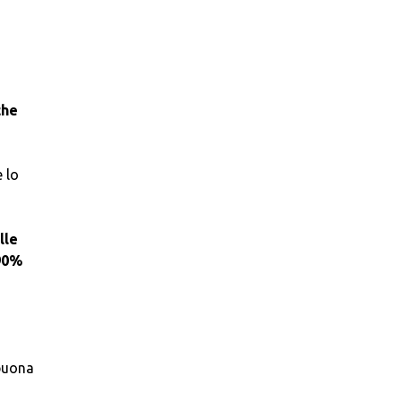
che
e lo
lle
 90%
!
 buona