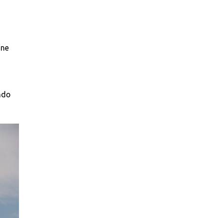
one
endo