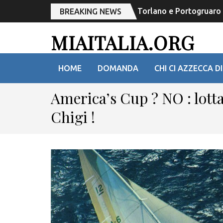
Torlano e Portogruaro r
BREAKING NEWS
MIAITALIA.ORG
HOME
DOMANDA
CHI CI AZZECCA DI
America’s Cup ? NO : lott
Chigi !