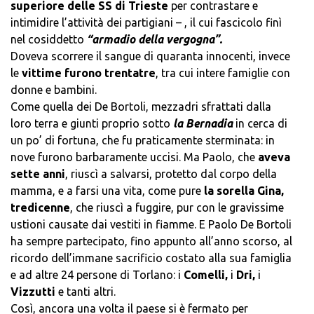
superiore delle SS di Trieste
per contrastare e
intimidire l’attività dei partigiani – , il cui fascicolo finì
nel cosiddetto
“armadio della vergogna”.
Doveva scorrere il sangue di quaranta innocenti, invece
le
vittime furono trentatre
, tra cui intere famiglie con
donne e bambini.
Come quella dei De Bortoli, mezzadri sfrattati dalla
loro terra e giunti proprio sotto
la Bernadia
in cerca di
un po’ di fortuna, che fu praticamente sterminata: in
nove furono barbaramente uccisi. Ma Paolo, che
aveva
sette anni
, riuscì a salvarsi, protetto dal corpo della
mamma, e a farsi una vita, come pure
la sorella Gina,
tredicenne
, che riuscì a fuggire, pur con le gravissime
ustioni causate dai vestiti in fiamme. E Paolo De Bortoli
ha sempre partecipato, fino appunto all’anno scorso, al
ricordo dell’immane sacrificio costato alla sua famiglia
e ad altre 24 persone di Torlano: i
Comelli,
i
Dri,
i
Vizzutti
e tanti altri.
Così, ancora una volta il paese si è fermato per