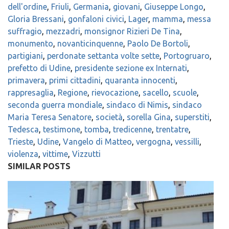
dell'ordine
,
Friuli
,
Germania
,
giovani
,
Giuseppe Longo
,
Gloria Bressani
,
gonfaloni civici
,
Lager
,
mamma
,
messa
suffragio
,
mezzadri
,
monsignor Rizieri De Tina
,
monumento
,
novanticinquenne
,
Paolo De Bortoli
,
partigiani
,
perdonate settanta volte sette
,
Portogruaro
,
prefetto di Udine
,
presidente sezione ex Internati
,
primavera
,
primi cittadini
,
quaranta innocenti
,
rappresaglia
,
Regione
,
rievocazione
,
sacello
,
scuole
,
seconda guerra mondiale
,
sindaco di Nimis
,
sindaco
Maria Teresa Senatore
,
società
,
sorella Gina
,
superstiti
,
Tedesca
,
testimone
,
tomba
,
tredicenne
,
trentatre
,
Trieste
,
Udine
,
Vangelo di Matteo
,
vergogna
,
vessilli
,
violenza
,
vittime
,
Vizzutti
SIMILAR POSTS