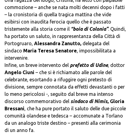
Una ragazza del luogo, Cristina, ha letto con palpabile
commozione – anche se nata molti decenni dopo i fatti
– la cronistoria di quella tragica mattina che vide
esibirsi con inaudita ferocia quello che è passato
tristemente alla storia come il
“boia di Colonia”
. Quindi,
ha portato un saluto, in rappresentanza della Città di
Portogruaro,
Alessandra Zanutto,
delegata del
sindaco
Maria Teresa Senatore
, impossibilitata a
intervenire.
Infine, un breve intervento del
prefetto di Udine
, dottor
Angelo Ciuni
– che si è richiamato alle parole del
celebrante, esortando a rifuggire ogni pretesto di
divisione, sempre connotata da effetti devastanti o per
lo meno pericolosi -, seguito dal breve ma intenso
discorso commemorativo del
sindaco di Nimis,
Gloria
Bressani
, che ha pure portato il saluto delle due piccole
comunità olandese e tedesca – accomunate a Torlano
da un analogo triste destino – presenti alla cerimonia
di un anno fa.