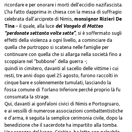
ricordare e per onorare i morti dell’eccidio nazifascista.
L’ha fatto dapprima in chiesa con la messa di suffragio
celebrata dall’arciprete di Nimis,
monsignor Rizieri De
Tina
– il quale, alla luce
del Vangelo di Matteo
“perdonate settanta volte sette”
, si è soffermato sugli
effetti della violenza a ogni livello, a cominciare da
quella che purtroppo si scatena nelle famiglie per
continuare con quella che si allarga nella società fino a
scoppiare nel “bubbone” della guerra -;
quindi in cimitero, davanti al sacello delle vittime i cui
resti, tre anni dopo quel 25 agosto, furono raccolti in
cinque bare e solennemente tumulati, lasciando la
fossa comune di Torlano Inferiore perché proprio là fu
consumata la strage.
Qui, davanti ai gonfaloni civici di Nimis e Portogruaro,
e ai vessilli di numerose associazioni combattentistiche
e d’arma, è seguita la semplice cerimonia civile, dopo la
benedizione che il sacerdote ha impartito alla tomba.