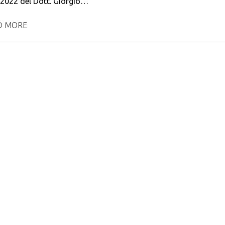
2022 del Dott. Giorgio…
D MORE