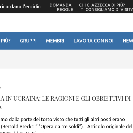
DOMANDA
CHI CI AZZECCA DI PIÙ?
icordano l’eccidio del ’44 – Ma De Bortoli non c’è più
REGOLE
TI CONSIGLIAMO DI VISIT
 PIÙ?
GRUPPI
MEMBRI
LAVORA CON NOI
NEW
9
 IN UCRAINA: LE RAGIONI E GLI OBBIETTIVI DI
A
o dalla parte del torto visto che tutti gli altri posti erano
(Bertold Breckt: “L’Opera da tre soldi”). Articolo originale del