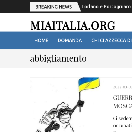
Torlano e Portogruaro r
BREAKING NEWS
MIAITALIA.ORG
HOME
DOMANDA
CHI CI AZZECCA DI
abbigliamento
2022-03-0
GUERRA
MOSC
Ci sedemm
occupati 