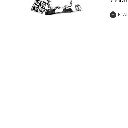
3 marzo 
REA