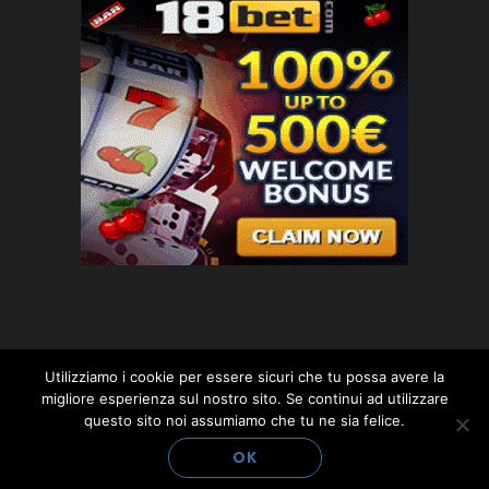
Utilizziamo i cookie per essere sicuri che tu possa avere la
migliore esperienza sul nostro sito. Se continui ad utilizzare
questo sito noi assumiamo che tu ne sia felice.
© 2018 planetpolis.com. -*- By ST.GEORGE.DRAGONSLAYER
LLC -*- st.george.dragonslayer@email.it
OK