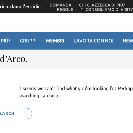
DOMANDA
CHI CI AZZECCA DI PIÙ?
icordano l’eccidio del ’44 – Ma De Bortoli non c’è più
REGOLE
TI CONSIGLIAMO DI VISIT
 PIÙ?
GRUPPI
MEMBRI
LAVORA CON NOI
NEW
d’Arco.
It seems we can’t find what you’re looking for. Perhap
searching can help.