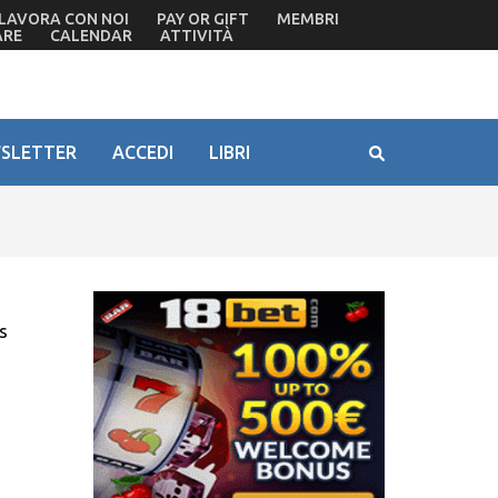
LAVORA CON NOI
PAY OR GIFT
MEMBRI
ARE
CALENDAR
ATTIVITÀ
SLETTER
ACCEDI
LIBRI
s