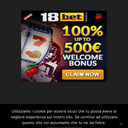
Utilizziamo i cookie per essere sicuri che tu possa avere la
migliore esperienza sul nostro sito. Se continui ad utilizzare
questo sito noi assumiamo che tu ne sia felice.
© 2018 planetpolis.com. -*- By ST.GEORGE.DRAGONSLAYER