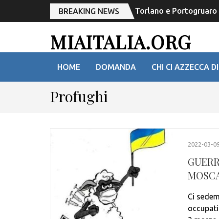
Torlano e Portogruaro r
BREAKING NEWS
MIAITALIA.ORG
HOME
DOMANDA
CHI CI AZZECCA DI
Profughi
2022-03-0
GUERRA
MOSC
Ci sedemm
occupati 