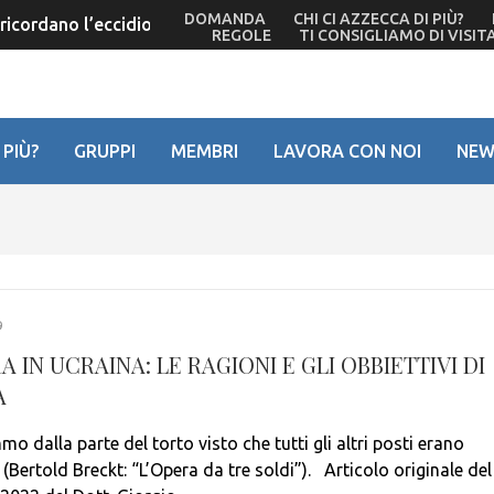
DOMANDA
CHI CI AZZECCA DI PIÙ?
icordano l’eccidio del ’44 – Ma De Bortoli non c’è più
REGOLE
TI CONSIGLIAMO DI VISIT
 PIÙ?
GRUPPI
MEMBRI
LAVORA CON NOI
NEW
9
 IN UCRAINA: LE RAGIONI E GLI OBBIETTIVI DI
A
o dalla parte del torto visto che tutti gli altri posti erano
(Bertold Breckt: “L’Opera da tre soldi”). Articolo originale del