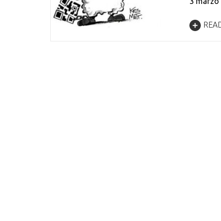
3 marzo 
REA