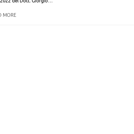
2022 del Dott. Giorgio…
D MORE