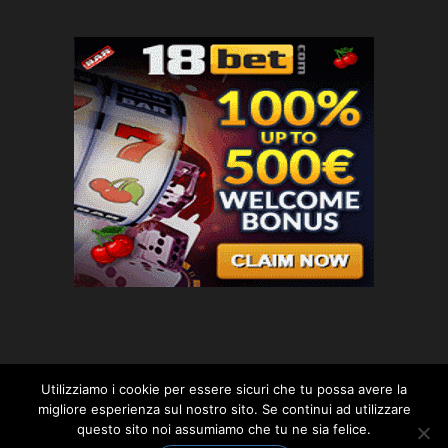
Utilizziamo i cookie per essere sicuri che tu possa avere la
migliore esperienza sul nostro sito. Se continui ad utilizzare
questo sito noi assumiamo che tu ne sia felice.
© 2018 planetpolis.com. -*- By ST.GEORGE.DRAGONSLAYER